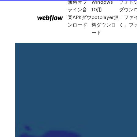
無料オフ
Windows
フォト
ライン音
10用
ダウン
楽APKダウ
potplayer無
「ファ
ンロード
料ダウンロ
く」フ
ード