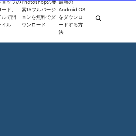
ショップの
Photoshopの要
最新の
ロード、
素15フルバージ
Android OS
イルで開
ョンを無料でダ
をダウンロ
ァイル
ウンロード
ードする方
法