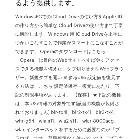
るよう提供します。
WindowsPCでのiCloud Driveの使い方をApple ID
の作り方から簡単なiCloud Driveの使い方まで丁寧
に解説します。Windows 用 iCloud Driveを上手に
つかいこなすことで作業がスマートにこなすことが
できます。 Operaのダウンロードはこちら
「Opera」は目的のWebサイトへすばやくアクセ
スできる機能を備えた、タブ切り替え型Webブラウ
ザー。新規タブを開い ※参考q&a 設定値を復元す
る方法は、こちら 設定値保存・復元にあたり、下
記の制限事項があります。 【保存】 ★下記の機種
は、本q&a情報の対象外です(該当の機能が装備さ
れておりません) blr-tx4l、blr2-tx4l、blr3-tx4、
whr-g54、wla-s11、wla2-s11、 wlar-8000acg、
wlar インターネットをするために必要なのが「ブ
ラウザ」です。普段何気なく使っていても「ブラウ