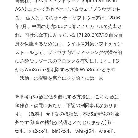
発会社、オペラ・ソフトウェア (Opera Software
ASA) によって製作されているウェブブラウザであ
る。 法人としてのオペラ・ソフトウェアは、2016
年7月、中国の奇虎360に6億アメリカドルで売却さ
れ、同社の傘下に入っている [7] 2012/07/19 自分自
身を保護するためには、ウイルス対策ソフトをイン
ストールして、ブラウザ内のフィッシングや潜在的
に危険なリソースのブロックを有効にします。PC
からWinSnareを削除する方法 WinSnareとその
「活動」の影響を完全に取り除くには、次
※参考q&a 設定値を復元する方法は、こちら 設定
値保存・復元にあたり、下記の制限事項がありま
す。 【保存】 ★下記の機種は、本q&a情報の対象
外です(該当の機能が装備されておりません) blr-
tx4l、blr2-tx4l、blr3-tx4、 whr-g54、wla-s11、