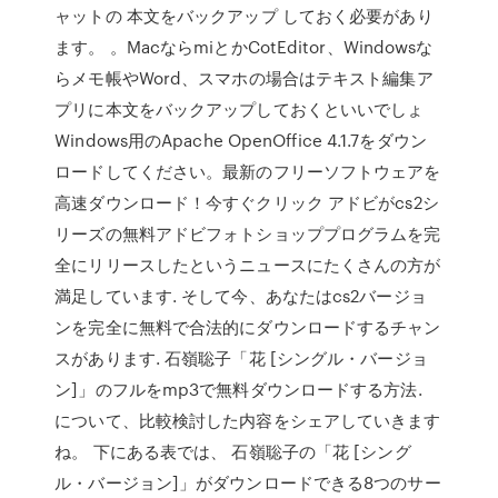
ャットの 本文をバックアップ しておく必要があり
ます。 。MacならmiとかCotEditor、Windowsな
らメモ帳やWord、スマホの場合はテキスト編集ア
プリに本文をバックアップしておくといいでしょ
Windows用のApache OpenOffice 4.1.7をダウン
ロードしてください。最新のフリーソフトウェアを
高速ダウンロード！今すぐクリック アドビがcs2シ
リーズの無料アドビフォトショッププログラムを完
全にリリースしたというニュースにたくさんの方が
満足しています. そして今、あなたはcs2バージョ
ンを完全に無料で合法的にダウンロードするチャン
スがあります. 石嶺聡子「花 [シングル・バージョ
ン]」のフルをmp3で無料ダウンロードする方法.
について、比較検討した内容をシェアしていきます
ね。 下にある表では、 石嶺聡子の「花 [シング
ル・バージョン]」がダウンロードできる8つのサー