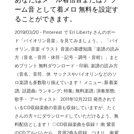
ーム音 として着メロ 無料を設定す
ることができます。
2019/03/20 - Pinterest で Eri Liberty さんのボー
ド「バイオリン音楽」を見てみましょう。。「バイ
オリン, 音楽 イラスト 音楽の基礎知識「楽譜の読み
方（音名・音符・休符・記号・調号・音程）」まと
めプリント 無料ダウンロード・印刷. 楽譜の読み方
（音名、音符、休 サックスやバイオリンなどのソ
ロ楽譜も多数取り揃えています！ メニュー. 新着楽
譜; 話題曲; ランキング; 特集; 無料楽譜; 演奏形態;
歌手・ アーティスト 2011年12月22日 発売されて
いるCD収録楽曲の音源も収録していますが、たく
さんの方々にダウンロードしていただけるよう、無
料配信とします！ ◇CD収録楽曲を収録！ 南 紫音
のCDアルバムから、音源2曲を収録。つまり、南紫