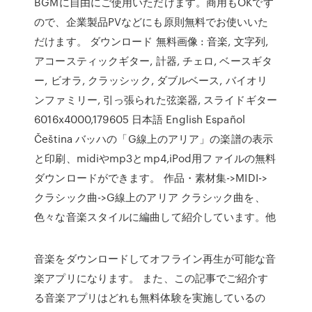
BGMに自由にご使用いただけます。商用もOKです
ので、企業製品PVなどにも原則無料でお使いいた
だけます。 ダウンロード 無料画像 : 音楽, 文字列,
アコースティックギター, 計器, チェロ, ベースギタ
ー, ビオラ, クラッシック, ダブルベース, バイオリ
ンファミリー, 引っ張られた弦楽器, スライドギター
6016x4000,179605 日本語 English Español
Čeština バッハの「G線上のアリア」の楽譜の表示
と印刷、midiやmp3とmp4,iPod用ファイルの無料
ダウンロードができます。 作品・素材集->MIDI->
クラシック曲->G線上のアリア クラシック曲を、
色々な音楽スタイルに編曲して紹介しています。他
音楽をダウンロードしてオフライン再生が可能な音
楽アプリになります。 また、この記事でご紹介す
る音楽アプリはどれも無料体験を実施しているの