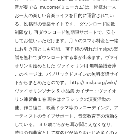
音が奏でる mucome(ミューカム)は、皆様お一人
お一人の楽しい音楽ライフを目的に運営されてい
る、投稿型の音楽サイトです。 ダウンロード回数
制限なし 再ダウンロード無期限サポートで、安心
してお使いいただけます。月々のスマホ料金と一緒
にお引き落としも可能。 著作権の切れたimslpの楽
譜を無料でダウンロードする事が出来ます。ヴァイ
オリンを始めとした ヴァイオリン用 無料楽譜倉庫.
このページは、パブリックドメインの無料楽譜サイ
トからまとめたものです。 http://imslp.org/wiki/
ヴァイオリンソナタ & 小品集 カイザー：ヴァイオ
リン練習曲１巻 現在はクラシックの演奏活動の
他、作曲編曲、映画ドラマ等のレコーディング、ア
ーティストのライブサポート、音楽教育等の活動を
している。 ３０歳ごろから耳が聞こえなくなり、
苦悩の作曲家として有名だが第９をはじめ多くの人