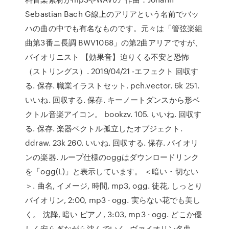
Sebastian Bach G線上のアリアという名前でバッ
ハの曲の中でも有名なものです。元々は「管弦楽組
曲第3番ニ長調 BWV1068」の第2曲アリアですが、
バイオリニスト 【効果音】迫りくる不安と恐怖
（ストリングス）. 2019/04/21 -エフェクト 回収す
る. 保存. 職業イラストセット. pch.vector. 6k 251.
いいね. 回収する. 保存. キーノートダンスから形ベ
クトル音楽アイコン。 bookzv. 105. いいね. 回収す
る. 保存. 楽器ベクトル孤立したオブジェクト.
ddraw. 23k 260. いいね. 回収する. 保存. バイオリ
ンの楽器. ループ仕様のoggはダウンロードリンク
を「ogg(L)」と表示しています。 ＜暗い・切ない
＞. 曲名, イメージ, 時間, mp3, ogg. 徒花, しっとり
バイオリン, 2:00, mp3 · ogg. 実らない花でも美し
く。 沈降, 暗い ピアノ, 3:03, mp3 · ogg. どこか優
しく安らぎながら沈んでいく ヴァイオリン名曲