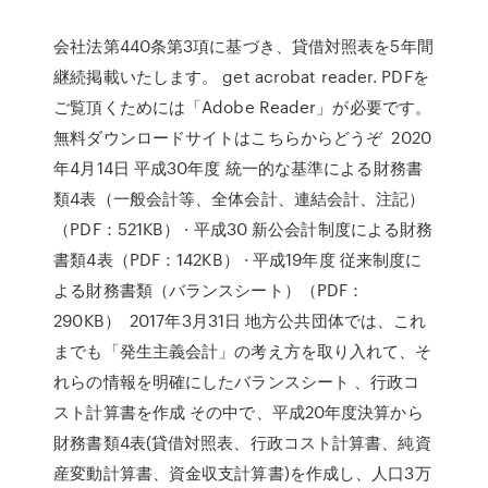
会社法第440条第3項に基づき、貸借対照表を5年間
継続掲載いたします。 get acrobat reader. PDFを
ご覧頂くためには「Adobe Reader」が必要です。
無料ダウンロードサイトはこちらからどうぞ 2020
年4月14日 平成30年度 統一的な基準による財務書
類4表（一般会計等、全体会計、連結会計、注記）
（PDF：521KB） · 平成30 新公会計制度による財務
書類4表（PDF：142KB） · 平成19年度 従来制度に
よる財務書類（バランスシート）（PDF：
290KB） 2017年3月31日 地方公共団体では、これ
までも「発生主義会計」の考え方を取り入れて、そ
れらの情報を明確にしたバランスシート 、行政コ
スト計算書を作成 その中で、平成20年度決算から
財務書類4表(貸借対照表、行政コスト計算書、純資
産変動計算書、資金収支計算書)を作成し、人口3万