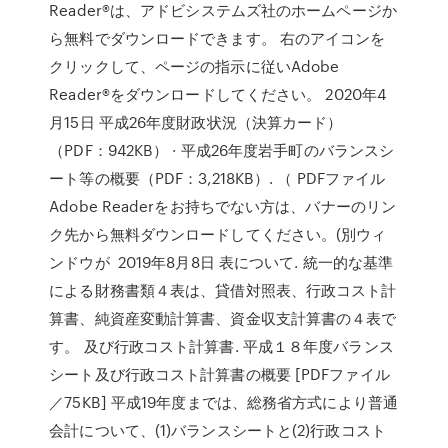
Reader®は、アドビシステムズ社のホームページか
ら無料でダウンロードできます。 右のアイコンを
クリックして、ページの指示に従いAdobe
Reader®をダウンロードしてください。 2020年4
月15日 平成26年度財政状況（決算カード）
（PDF：942KB） · 平成26年度岩手町のバランスシ
ート等の概要（PDF：3,218KB）. （ PDFファイル
Adobe Readerをお持ちでない方は、バナーのリン
ク先から無料ダウンロードしてください。(別ウィ
ンドウが 2019年8月8日 表について. 統一的な基準
による財務書類４表は、貸借対照表、⾏政コスト計
算書、純資産変動計算書、資⾦収⽀計算書の４表で
す。 及び行政コスト計算書. 平成１８年度バランス
シート及び行政コスト計算書の概要 [PDFファイル
／75KB] 平成19年度までは、総務省方式により普通
会計について、(1)バランスシートと(2)行政コスト