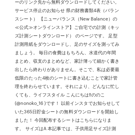
ーのリンク先から無料ダウンロードしてください。
サービス停止のお知らせ 県の財務書類4表（バラン
スシート） 【ニューバランス（New Balance）の
≪公式≫オンラインストア】ご自宅での計測（キッ
ズ計測シートダウンロード） のページです。 足型
計測用紙をダウンロードし、足のサイズを測ってみ
ましょう。 毎日の食費はもちろん、水道代の年間
まとめ、収支のまとめなど、家計簿って細かく書き
出したら終わりがありません。そこで、私は必要最
低限のたった4枚のシートに書き込むことで家計管
理を終わらせています。それにより、どんなに忙し
くても、ライフスタイル こんにちは‼ののこ
(@nonoko_16 )です！ 以前インスタでお知らせして
いた365日貯金シートの無料ダウンロードを開始し
ました！ 今回配布するシートはこちらになりま
す。 サイズはA 本記事では、子供用足サイズ計測