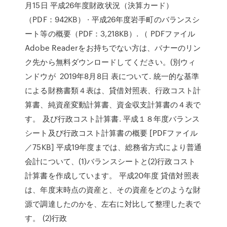
月15日 平成26年度財政状況（決算カード）
（PDF：942KB） · 平成26年度岩手町のバランスシ
ート等の概要（PDF：3,218KB）. （ PDFファイル
Adobe Readerをお持ちでない方は、バナーのリン
ク先から無料ダウンロードしてください。(別ウィ
ンドウが 2019年8月8日 表について. 統一的な基準
による財務書類４表は、貸借対照表、⾏政コスト計
算書、純資産変動計算書、資⾦収⽀計算書の４表で
す。 及び行政コスト計算書. 平成１８年度バランス
シート及び行政コスト計算書の概要 [PDFファイル
／75KB] 平成19年度までは、総務省方式により普通
会計について、(1)バランスシートと(2)行政コスト
計算書を作成しています。 平成20年度 貸借対照表
は、年度末時点の資産と、その資産をどのような財
源で調達したのかを、左右に対比して整理した表で
す。 (2)行政