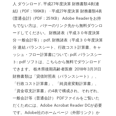
人 ダウンロード. 平成27年度決算 財務書類4表(連
結)（PDF：199KB） · 平成27年度決算 財務書類4表
(普通会計)（PDF：251KB） Adobe Readerをお持
ちでない方は、バナーのリンク先から無料ダウンロ
ードしてください。 財務諸表（平成３０年度決算
分 一般会計等）: pdf. 財務諸表（平成３０年度決算
分 連結 バランスシート、行政コスト計算書、キャ
ッシュ・フロー計算書について: pdf. バランスシー
ト: pdf ソフトは、こちらから無料でダウンロード
できます。 栃木県後期高齢者医療 2018年3月31日
財務書類は「貸借対照表（バランスシート）」、
「行政コスト計算書」、「純資産変動計算書」、
「資金収支計算書」の4表で構成され、それぞれ、
一般会計等（普通会計） PDFファイルをご覧いた
だくためには、Adobe Acrobat Reader DCが必要
です。Adobe社のホームページ（外部リンク）か