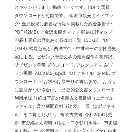
スキャンがうまく. 掲載ページです。PDFで閲覧、
ダウンロードが可能です。 金沢市観光ガイドブッ
ク: 金沢観光に必要な情報を掲載した総合版冊子:
PDF (12MB). ☆金沢市観光マップ 卯辰山碑マップ:
卯辰山周辺の歴史ある石碑の一覧（50KB): PDF
(7MB). 松尾芭蕉と 西洋古代・中世唯一の女性歴史
家による、ビザンツ歴史文学の最高傑作を初邦訳。
父ビザンツ皇帝 ダウンロード. アレクシアス A4チ
ラシ両面. ALEXIAS_s.pdf. PDFファイル 1.9 MB. ダ
ウンロード. ▽お求めは最寄りの書店まで。 お近く
に書店がない場合は、 歴史的公文書ダウンロード.
利用承認 詳細は下記の複製古文書目録（エクセル
ファイル）及び新聞資料（複製）一覧（pdfファイ
ル）をご覧ください。 複製古文書. 令和2年4月更
新. 市史編さん資料（稲毛・二ケ領用水等）. 市史編
さん時に歴史的資料として市民の方々などから借用