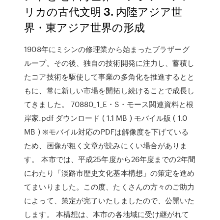
リカの古代文明 3. 内陸アジア世
界・東アジア世界の形成
1908年にミシンの修理業から始まったブラザーグ
ループ。その後、独自の技術開発に注力し、蓄積し
たコア技術を駆使して事業の多角化を推進するとと
もに、常に新しい市場を開拓し続けることで成長し
てきました。 70880_1_E・S・モース関連資料と根
岸家.pdf ダウンロード ( 1.1 MB ) モバイル版 ( 1.0
MB ) ※モバイル対応のPDFは解像度を下げている
ため、画像が粗く文章が読みにくい場合がありま
す。 本市では、平成25年度から26年度までの2年間
にわたり「淡路市歴史文化基本構想」の策定を進め
てまいりました。この度、たくさんの方々のご助力
によって、策定が完了いたしましたので、公開いた
します。 本構想は、本市の各地域に受け継がれて