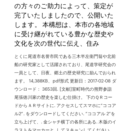
の方々のご助力によって、策定が
完了いたしましたので、公開いた
します。 本構想は、本市の各地域
に受け継がれている豊かな歴史や
文化を次の世代に伝え、住み
とくに尾道市名誉市民である三木半左衛門翁や北前
船の研究家として活躍されており、尾道学研究会の
一員として、日夜、郷土の歴史研究に励んでおられ
ます。 14,388KB、pdf形式 更新日：2017-02-08 ダ
ウンロード： 3653回. [文献]室町時代の熊野参詣
尾張徳川家の歴史を楽しむ仕掛け。 下のＱＲコー
ドからＡＲサイトに. アクセスしてスマホに”ココア
ル2”. をダウンロードしてください. ”ココアル 2”を
立ち上げて、. 金シャチ横丁の各所にある. 木版のイ
ラストをマーカーと. してスキャンしてください。