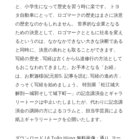
と、小学生になって歴史を習う時に楽です。 トヨ
タ自動車にとって、ロゴマークの歴史はまさに決意
の歴史なのかもしれません。 世界的な企業となる
ための決意として、ロゴマークとともに社名を変え
るというのは、なかなかできない大きな決断である
と同時に、決意の表れとも取ることができます。
写経の歴史 . 写経は古くから仏道修行の方法として
もおこなわれてきました。お手本となる「お経」
は、お釈迦様(紀元前5. 記事を読む. 写経の進め方 .
さっそく写経を始めましょう。 特別展「松江城大
解剖―城郭そして城下町―」の記念講演会とギャラ
リートークは中止いたしましたが、代わりに記念講
演会の講師の方によるコラムと、担当学芸員による
紙上ギャラリートークを公開いたします。
ダウンロード Lê Tuấn Hùng 無料画像 : 通り, ヨー