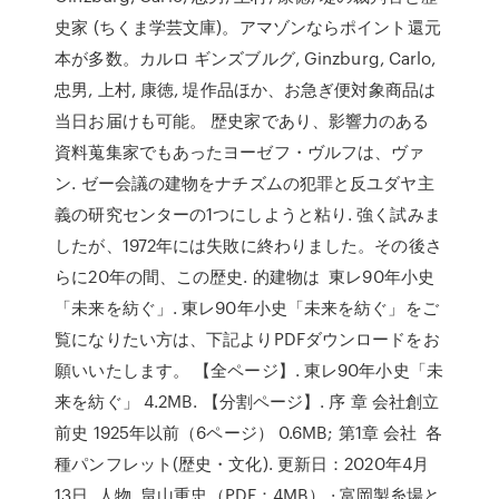
史家 (ちくま学芸文庫)。アマゾンならポイント還元
本が多数。カルロ ギンズブルグ, Ginzburg, Carlo,
忠男, 上村, 康徳, 堤作品ほか、お急ぎ便対象商品は
当日お届けも可能。 歴史家であり、影響力のある
資料蒐集家でもあったヨーゼフ・ヴルフは、ヴァ
ン. ゼー会議の建物をナチズムの犯罪と反ユダヤ主
義の研究センターの1つにしようと粘り. 強く試みま
したが、1972年には失敗に終わりました。その後さ
らに20年の間、この歴史. 的建物は 東レ90年小史
「未来を紡ぐ」. 東レ90年小史「未来を紡ぐ」をご
覧になりたい方は、下記よりPDFダウンロードをお
願いいたします。 【全ページ】. 東レ90年小史「未
来を紡ぐ」 4.2MB. 【分割ページ】. 序 章 会社創立
前史 1925年以前（6ページ） 0.6MB; 第1章 会社 各
種パンフレット(歴史・文化). 更新日：2020年4月
13日. 人物. 畠山重忠（PDF：4MB） · 富岡製糸場と