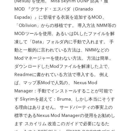
(Nexus) を使用。 Mita Skyrim UUNP 防具・服
MOD 『グラナド・エスパダ（Granado
Espada）』に登場する衣装を追加するMOD。
「Oblivion」からの移植です。 導入方法 NMM等の
MODツールを使用。あるいはDLしたファイルを解
凍して「Data」フォルダ内に手動で入れます。 手
動と一般的に言われている方法は、NMMなどの
Modマネージャーを使わない方法。 方法は簡単。
ダウンロードしたModファイルを解凍した上で、
Readmeに書かれている方法で導入する。 例え
ば、マップ系Modで人気の、 Nexus Mod
Manager：手動でインストールすることが可能で
す Skyrimを超えて：Bruma、しかし本当にそうす
る理由はありません。 サードパーティの事実上の
標準であるNexus Mod Managerの使用をお勧めし
ます スカイリム 改造このガイドで必要になるた