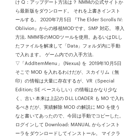
け Q：アップデート方法は？ NMMの公式サイトか
ら最新版をダウンロード。 それを上書きインスト
ールする。 2020年7月5日 『The Elder Scrolls IV:
Oblivion』からの移植MODです。SMP 対応。 導入
方法. NMM等のMODツールを使用。あるいはDLし
たファイルを解凍して「Data」フォルダ内に手動
で入れます。 ゲーム内での入手方法.
▽「AddItemMenu」 (Nexus) を 2019年10月5日
そこで MOD を入れるわけだが、スカイリム（無
印）の情報は大量に存在するが、VR（Special
Edition; SE ベースらしい）の情報はかなり少な
く、古い 本来は上記の DLL LOADER も MO で入れ
るべきだが、実績解除 MOD の解説に MO を使う
なと書いてあったので、今回は手動でコピーした。
ログインして Download: MANUAL からインスト
ーラをダウンロードしてインストール。 マイクラ