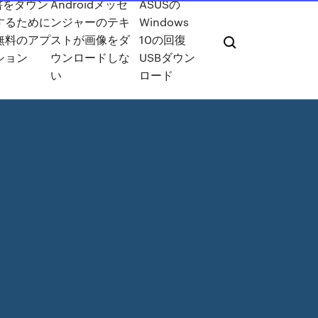
書をダウン
Androidメッセ
ASUSの
するために
ンジャーのテキ
Windows
無料のアプ
ストが画像をダ
10の回復
ション
ウンロードしな
USBダウン
い
ロード