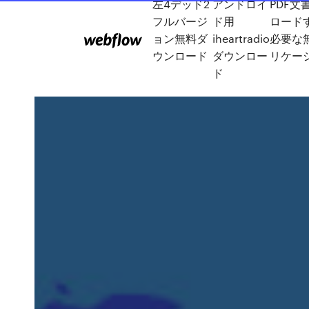
左4デッド2
アンドロイ
PDF文
フルバージ
ド用
ロード
ョン無料ダ
iheartradio
必要な
ウンロード
ダウンロー
リケー
ド