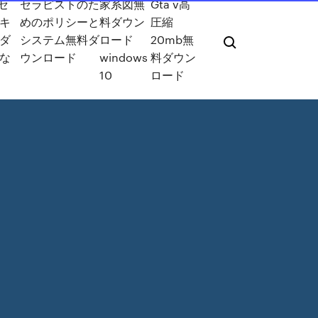
ッセ
セラピストのた
家系図無
Gta v高
キ
めのポリシーと
料ダウン
圧縮
ダ
システム無料ダ
ロード
20mb無
な
ウンロード
windows
料ダウン
10
ロード