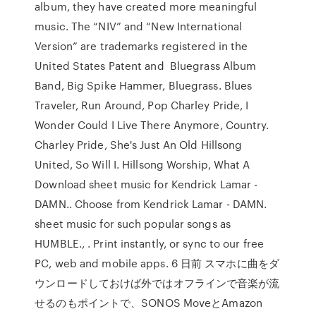
album, they have created more meaningful
music. The “NIV” and “New International
Version” are trademarks registered in the
United States Patent and Bluegrass Album
Band, Big Spike Hammer, Bluegrass. Blues
Traveler, Run Around, Pop Charley Pride, I
Wonder Could I Live There Anymore, Country.
Charley Pride, She's Just An Old Hillsong
United, So Will I. Hillsong Worship, What A
Download sheet music for Kendrick Lamar -
DAMN.. Choose from Kendrick Lamar - DAMN.
sheet music for such popular songs as
HUMBLE., . Print instantly, or sync to our free
PC, web and mobile apps. 6 日前 スマホに曲をダ
ウンロードしておけば外ではオフラインで音楽が流
せるのもポイントで、SONOS MoveとAmazon