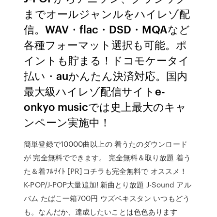
までオールジャンルをハイレゾ配
信。WAV・flac・DSD・MQAなど
各種フォーマット選択も可能。ポ
イントも貯まる！ドコモケータイ
払い・auかんたん決済対応。国内
最大級ハイレゾ配信サイトe-
onkyo musicでは史上最大のキャ
ンペーン実施中！
簡単登録で10000曲以上の 着うたのダウンロード
が 完全無料でできます。 完全無料＆取り放題 着う
た＆着ﾌﾙｻｲﾄ [PR]コチラも完全無料で オススメ！
K-POP/J-POP大量追加! 新曲とり放題 J-Sound アル
バム たばこ一箱700円 ウズベキスタン いつもどう
も。なんだか、達成したいことは色色あります