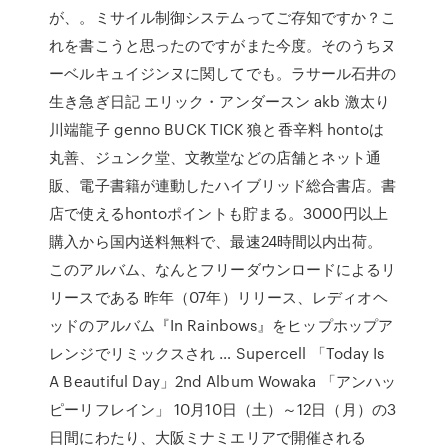
が、。ミサイル制御システムってご存知ですか？こ
れを書こうと思ったのですがまた今度。そのうちヌ
ーベルキュイジンヌに関してでも。ラサール石井の
生き急ぎ日記 エリック・アンダースン akb 激太り
川端龍子 genno BUCK TICK 狼と香辛料 hontoは
丸善、ジュンク堂、文教堂などの店舗とネット通
販、電子書籍が連動したハイブリッド総合書店。書
店で使えるhontoポイントも貯まる。3000円以上
購入から国内送料無料で、最速24時間以内出荷。
このアルバム、なんとフリーダウンロードによるリ
リースである 昨年（07年）リリース、レディオヘ
ッドのアルバム『In Rainbows』をヒップホップア
レンジでリミックスされ … Supercell 「Today Is
A Beautiful Day」2nd Album Wowaka 「アンハッ
ピーリフレイン」 10月10日（土）～12日（月）の3
日間にわたり、大阪ミナミエリアで開催される