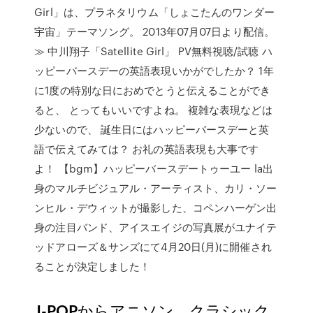
Girl」は、プラネタリウム「しょこたんのワンダー
宇宙」テーマソング。 2013年07月07日より配信。
≫ 中川翔子「Satellite Girl」 PV無料視聴/試聴 ハ
ッピーバースデーの英語表現いかがでしたか？ 1年
に1度の特別な日におめでとうと伝えることができ
ると、 とってもいいですよね。 複雑な表現などは
少ないので、 誕生日にはハッピーバースデーと英
語で伝えてみては？ お礼の英語表現も大事です
よ！ 【bgm】ハッピーバースデートゥーユー la出
身のマルチビジュアル・アーティスト、カリ・ソー
ンヒル・デウィットが撮影した、コペンハーゲン出
身の注目バンド、アイスエイジの写真展がユナイテ
ッドアローズ＆サンズにて4月20日(月)に開催され
ることが決定しました！
J-POPからアニソン、クラシック