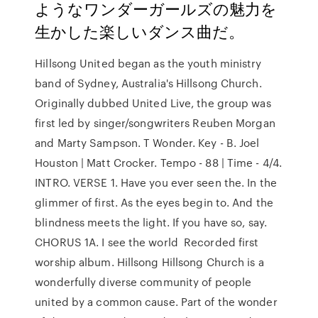
ようなワンダーガールズの魅力を
生かした楽しいダンス曲だ。
Hillsong United began as the youth ministry
band of Sydney, Australia's Hillsong Church.
Originally dubbed United Live, the group was
first led by singer/songwriters Reuben Morgan
and Marty Sampson. T Wonder. Key - B. Joel
Houston | Matt Crocker. Tempo - 88 | Time - 4/4.
INTRO. VERSE 1. Have you ever seen the. In the
glimmer of first. As the eyes begin to. And the
blindness meets the light. If you have so, say.
CHORUS 1A. I see the world Recorded first
worship album. Hillsong Hillsong Church is a
wonderfully diverse community of people
united by a common cause. Part of the wonder