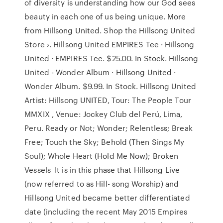
of diversity is understanding how our God sees
beauty in each one of us being unique. More
from Hillsong United. Shop the Hillsong United
Store ›. Hillsong United EMPIRES Tee · Hillsong
United · EMPIRES Tee. $25.00. In Stock. Hillsong
United - Wonder Album · Hillsong United ·
Wonder Album. $9.99. In Stock. Hillsong United
Artist: Hillsong UNITED, Tour: The People Tour
MMXIX , Venue: Jockey Club del Perú, Lima,
Peru. Ready or Not; Wonder; Relentless; Break
Free; Touch the Sky; Behold (Then Sings My
Soul); Whole Heart (Hold Me Now); Broken
Vessels It is in this phase that Hillsong Live
(now referred to as Hill- song Worship) and
Hillsong United became better differentiated
date (including the recent May 2015 Empires