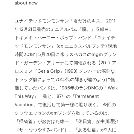
about new
ユナイテッドモンモンサン「君だけのキス」 2011
年12月21日発売のミニアルバム「脱。」収録曲。
トキメキ・ハーコー・ポップ・バンド 「ユナイテ
ッドモンモンサン」 (ex.エニクスパルプンテ) 現地
時間2018年5月20日に米ラスベガスのmgmグラン
ド・ガーデン・アリーナにて開催される【20 エア
ロスミス『Get a Grip』(1993) メンバーの深刻な
ドラッグ癖によって70年代の輝きが嘘のように低
迷していたバンドは、1986年のランDMCの「Walk
This Way」一発と、87年の『Permanent
Vacation』で復活して第一線に返り咲く。 今回の
シャウエッセンのcmソングを歌っているのは、
「帰省篇」がおおはた雄一、「休日篇」が中川理沙
（ザ・なつやすみバンド）、「ある朝篇」が2人に