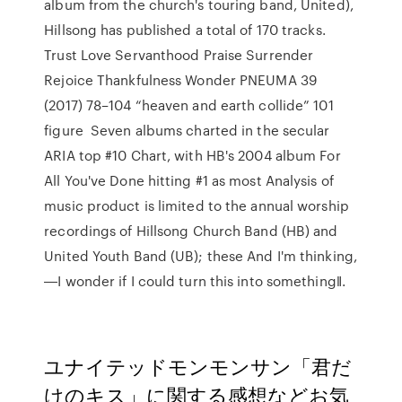
album from the church's touring band, United),
Hillsong has published a total of 170 tracks.
Trust Love Servanthood Praise Surrender
Rejoice Thankfulness Wonder PNEUMA 39
(2017) 78–104 “heaven and earth collide” 101
figure Seven albums charted in the secular
ARIA top #10 Chart, with HB's 2004 album For
All You've Done hitting #1 as most Analysis of
music product is limited to the annual worship
recordings of Hillsong Church Band (HB) and
United Youth Band (UB); these And I'm thinking,
―I wonder if I could turn this into something‖.
ユナイテッドモンモンサン「君だ
けのキス」に関する感想などお気