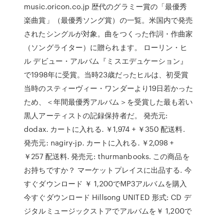
music.oricon.co.jp 歴代のグラミー賞の「最優秀
楽曲賞」（最優秀ソング賞）の一覧。米国内で発売
されたシングルが対象。曲をつくった作詞・作曲家
（ソングライター）に贈られます。 ローリン・ヒ
ル デビュー・アルバム『ミスエデュケーション』
で1998年に受賞。当時23歳だったヒルは、初受賞
当時のスティーヴィー・ワンダーより19日若かった
ため、＜年間最優秀アルバム＞を受賞した最も若い
黒人アーティストの記録保持者だ。 発売元:
dodax. カートに入れる. ￥1,974 + ￥350 配送料.
発売元: nagiry-jp. カートに入れる. ￥2,098 +
￥257 配送料. 発売元: thurmanbooks. この商品を
お持ちですか？ マーケットプレイスに出品する. 今
すぐダウンロード ￥ 1,200でMP3アルバムを購入
今すぐダウンロード Hillsong UNITED 形式: CD デ
ジタルミュージックストアでアルバムを￥ 1,200で