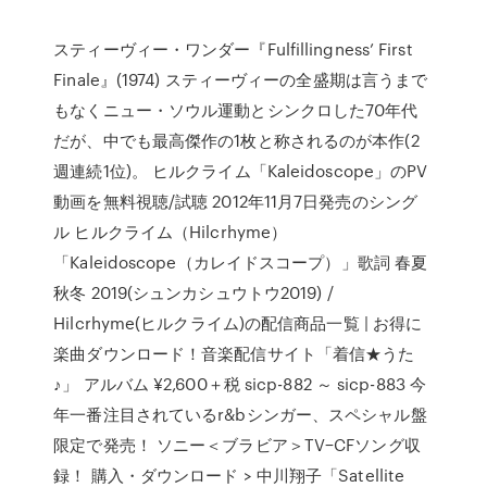
スティーヴィー・ワンダー『Fulfillingness’ First
Finale』(1974) スティーヴィーの全盛期は言うまで
もなくニュー・ソウル運動とシンクロした70年代
だが、中でも最高傑作の1枚と称されるのが本作(2
週連続1位)。 ヒルクライム「Kaleidoscope」のPV
動画を無料視聴/試聴 2012年11月7日発売のシング
ル ヒルクライム（Hilcrhyme）
「Kaleidoscope（カレイドスコープ）」歌詞 春夏
秋冬 2019(シュンカシュウトウ2019) /
Hilcrhyme(ヒルクライム)の配信商品一覧 | お得に
楽曲ダウンロード！音楽配信サイト「着信★うた
♪」 アルバム ¥2,600＋税 sicp-882 ～ sicp-883 今
年一番注目されているr&bシンガー、スペシャル盤
限定で発売！ ソニー＜ブラビア＞TV−CFソング収
録！ 購入・ダウンロード > 中川翔子「Satellite