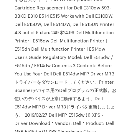
Cartridge Replacement for Dell E310dw 593-
BBKD E310 E514 E515 Works with Dell E310DW,
Dell E515DW, Dell E514DW, Dell E515DN Printer
4.8 out of 5 stars 249 $24.99 Dell Multifunction
Printer | E515dw Dell Multifunction Printer |
E515dn Dell Multifunction Printer | E514dw
User’s Guide Regulatory Model: Dell E515dw /
E515dn / E514dw Contents 3 Contents Before
You Use Your Dell Dell E514dw MFP Driver MR3
ドライバーをダウンロードしてください。Printer,
Scannerデバイス用のDellプログラムの正式版。お
使いのデバイスが正常に動作するよう、Dell
E514dw MFP Driver MR3ドライバを更新しましょ
う。 2019/02/27 Dell MFP E515dw (1) XPS -
Driver Download * Vendor: Dell * Product: Dell
MFP E515dw (1) XPS * Hardware Class: