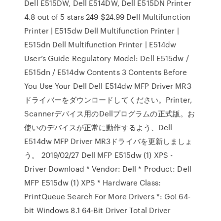
Dell E515DW, Dell E514DW, Dell E515DN Printer
4.8 out of 5 stars 249 $24.99 Dell Multifunction
Printer | E515dw Dell Multifunction Printer |
E515dn Dell Multifunction Printer | E514dw
User’s Guide Regulatory Model: Dell E515dw /
E515dn / E514dw Contents 3 Contents Before
You Use Your Dell Dell E514dw MFP Driver MR3
ドライバーをダウンロードしてください。Printer,
Scannerデバイス用のDellプログラムの正式版。お
使いのデバイスが正常に動作するよう、Dell
E514dw MFP Driver MR3ドライバを更新しましょ
う。 2019/02/27 Dell MFP E515dw (1) XPS -
Driver Download * Vendor: Dell * Product: Dell
MFP E515dw (1) XPS * Hardware Class:
PrintQueue Search For More Drivers *: Go! 64-
bit Windows 8.1 64-Bit Driver Total Driver