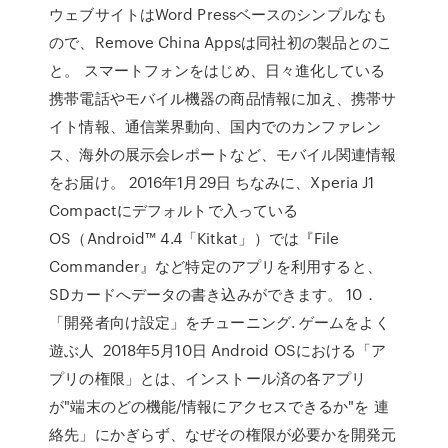
ウェブサイトはWord Pressベースのシンプルなも
ので、Remove China Appsは同社初の製品とのこ
と。 スマートフォンをはじめ、日々進化している
携帯電話やモバイル機器の商品情報に加え、携帯サ
イト情報、通信業界動向、国内でのカンファレン
ス、海外の展示会レポートなど、モバイル関連情報
をお届け。 2016年1月29日 ちなみに、Xperia J1
Compactにデフォルトで入っている
OS（Android™ 4.4「Kitkat」）では『File
Commander』など特定のアプリを利用すると、
SDカードへデータの書き込みができます。 10．
「開発者向け設定」をチューニング. ゲームをよく
遊ぶ人 2018年5月10日 Android OSにおける「ア
プリの権限」とは、インストール済の各アプリ
が"端末のどの機能/情報にアクセスできるか"を 連
絡先」にかぎらず、なぜその権限が必要かを開発元