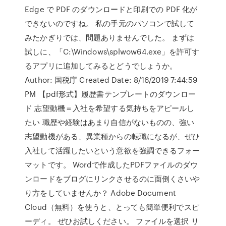
Edge で PDF のダウンロードと印刷での PDF 化が
できないのですね。 私の手元のパソコンで試して
みたかぎりでは、問題ありませんでした。 まずは
試しに、「C:\Windows\splwow64.exe」を許可す
るアプリに追加してみるとどうでしょうか。
Author: 国税庁 Created Date: 8/16/2019 7:44:59
PM 【pdf形式】履歴書テンプレートのダウンロー
ド 志望動機＝入社を希望する気持ちをアピールし
たい 職歴や経験はあまり自信がないものの、強い
志望動機がある、異業種からの転職になるが、ぜひ
入社して活躍したいという意欲を強調できるフォー
マットです。 Wordで作成したPDFファイルのダウ
ンロードをブログにリンクさせるのに面倒くさいや
り方をしていませんか？ Adobe Document
Cloud（無料）を使うと、とっても簡単便利でスピ
ーディ。 ぜひお試しください。 ファイルを選択 リ