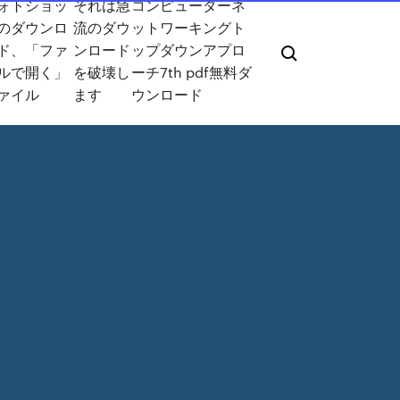
ォトショッ
それは急
コンピューターネ
のダウンロ
流のダウ
ットワーキングト
ド、「ファ
ンロード
ップダウンアプロ
ルで開く」
を破壊し
ーチ7th pdf無料ダ
ァイル
ます
ウンロード