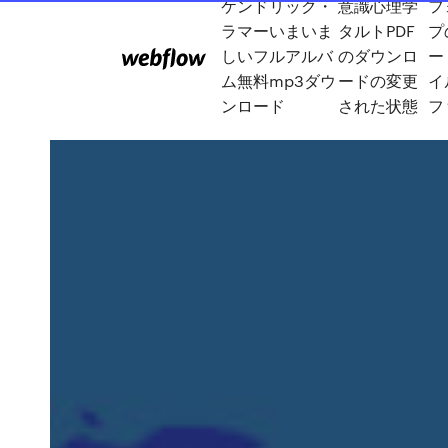
ケンドリック・
意識心理学
フ
ラマーいまいま
タルトPDF
プ
しいフルアルバ
のダウンロ
ー
ム無料mp3ダウ
ードの変更
イ
ンロード
された状態
フ